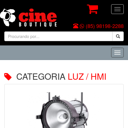
Toggl
navig
(85) 98198-2288
Toggl
navig
CATEGORIA
LUZ / HMI