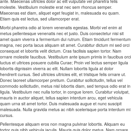
ante. Maecenas ultricies dolor ac elit vulputate vel pharetra felis
molestie. Vestibulum molestie erat nec sem rhoncus semper.
Maecenas est diam, aliquet eget feugiat in, malesuada eu quam.
Etiam quis est lectus, sed ullamcorper erat.
Morbi pharetra odio at lorem venenatis egestas. Morbi vel enim at
metus pellentesque venenatis nec et justo. Duis consectetur nisi sit
amet quam viverra a fermentum dui rutrum. Etiam tincidunt fermentum
magna, nec porta lacus aliquam sit amet. Curabitur dictum mi sed orci
consequat et lobortis velit dictum. Cras facilisis sapien tortor. Nam
ornare molestie faucibus. Vestibulum ante ipsum primis in faucibus orci
luctus et ultrices posuere cubilia Curae; Proin vel lectus semper ligula
lobortis dignissim viverra ac elit. Nullam lobortis ligula at dolor
hendrerit cursus. Sed ultricies ultricies elit, et tristique felis ornare ut.
Donec laoreet ullamcorper pretium. Curabitur sollicitudin, tellus vel
commodo sollicitudin, metus nisl lobortis diam, sed tempus odio erat in
ligula. Vestibulum nec nulla tortor, in congue lorem. Curabitur volutpat,
mauris in auctor aliquet, tellus sapien interdum arcu, eget vehicula
quam urna sit amet tortor. Duis malesuada augue et nunc suscipit
malesuada. Nulla gravida metus ac nibh scelerisque porta interdum mi
cursus.
Pellentesque aliquam eros non magna pulvinar lobortis. Aliquam eu
tortor quis nibh vehicula iaculis. Mauris quis dolor metus. Nam ornare