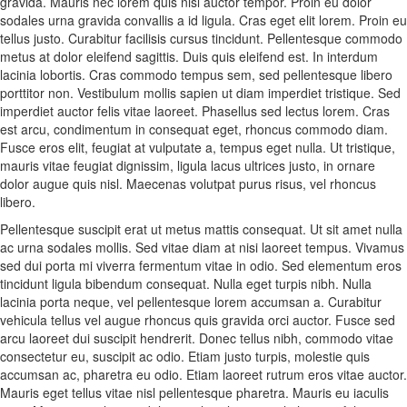
gravida. Mauris nec lorem quis nisl auctor tempor. Proin eu dolor
sodales urna gravida convallis a id ligula. Cras eget elit lorem. Proin eu
tellus justo. Curabitur facilisis cursus tincidunt. Pellentesque commodo
metus at dolor eleifend sagittis. Duis quis eleifend est. In interdum
lacinia lobortis. Cras commodo tempus sem, sed pellentesque libero
porttitor non. Vestibulum mollis sapien ut diam imperdiet tristique. Sed
imperdiet auctor felis vitae laoreet. Phasellus sed lectus lorem. Cras
est arcu, condimentum in consequat eget, rhoncus commodo diam.
Fusce eros elit, feugiat at vulputate a, tempus eget nulla. Ut tristique,
mauris vitae feugiat dignissim, ligula lacus ultrices justo, in ornare
dolor augue quis nisl. Maecenas volutpat purus risus, vel rhoncus
libero.
Pellentesque suscipit erat ut metus mattis consequat. Ut sit amet nulla
ac urna sodales mollis. Sed vitae diam at nisi laoreet tempus. Vivamus
sed dui porta mi viverra fermentum vitae in odio. Sed elementum eros
tincidunt ligula bibendum consequat. Nulla eget turpis nibh. Nulla
lacinia porta neque, vel pellentesque lorem accumsan a. Curabitur
vehicula tellus vel augue rhoncus quis gravida orci auctor. Fusce sed
arcu laoreet dui suscipit hendrerit. Donec tellus nibh, commodo vitae
consectetur eu, suscipit ac odio. Etiam justo turpis, molestie quis
accumsan ac, pharetra eu odio. Etiam laoreet rutrum eros vitae auctor.
Mauris eget tellus vitae nisl pellentesque pharetra. Mauris eu iaculis