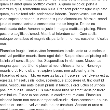
quam sit amet quam porttitor viverra. Aliquam mi dolor, porta a
interdum quis, fermentum non nulla. Praesent pellentesque vulputate
quam, eu eleifend odio scelerisque lobortis. Donec vestibulum dui
vitae sapien porttitor quis venenatis justo elementum. Morbi euismod
justo et massa lacinia a consectetur metus fringilla. Donec eu
malesuada dolor. Aenean ac justo in magna mattis adipiscing. Etiam
posuere sagittis euismod. Mauris at interdum sem. Cum sociis
natoque penatibus et magnis dis parturient montes, nascetur ridiculus
mus.
Phasellus feugiat, lectus vitae fermentum iaculis, ante urna molestie
orci, vel porttitor mauris libero eget dolor. Suspendisse adipiscing odio
lacinia elit convallis porttitor. Suspendisse in nibh sem. Maecenas
magna quam, porttitor id placerat nec, ultrices at tortor. Nunc eget
mauris orci. Nunc sit amet sapien ipsum, non adipiscing ante.
Phasellus et nunc nibh, eu egestas lacus. Fusce semper viverra est ac
egestas. Phasellus nisi dolor, scelerisque at posuere ut, tincidunt id
urna. Vestibulum ante ipsum primis in faucibus orci luctus et ultrices
posuere cubilia Curae; Duis malesuada urna sit amet lacus posuere
vestibulum. Fusce in orci lectus, in condimentum diam. Phasellus
eleifend lorem non metus tempor sollicitudin. Nunc consectetur purus
sed dolor tincidunt vel vehicula mauris tincidunt. Aenean et urna sit
amet ipsum accumsan congue a non orci.